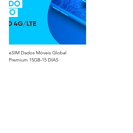
eSIM Dados Móveis Global
Premium 15GB-15 DIAS
Price
$71.00
Preço em dólares